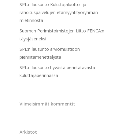
SPL:n lausunto Kuluttajaluotto- ja
rahoituspalvelujen etämyyntityöryhmän
mietinnöstä
Suomen Perimistoimistojen Liitto FENCA:n
täysjäseneksi
SPL:n lausunto arviomuistioon
pienriitamenettelystä
SPL:n lausunto hyvästä perintätavasta
kuluttajaperinnässä
Viimeisimmät kommentit
Arkistot