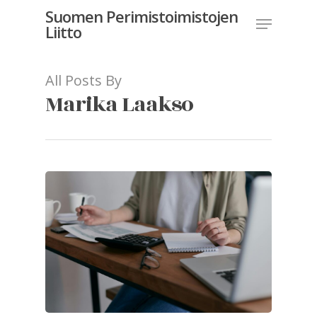
Suomen Perimistoimistojen
Liitto
All Posts By
Hit enter to search or ESC to close
Marika Laakso