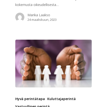
kokemusta oikeudellisesta…
Marika Laakso
24 maaliskuun, 2023
Etusivu
Blogit
Hallitus
Jäsenet
Hyvä perintätapa
Kuluttajaperintä
Vastuullinen perintä