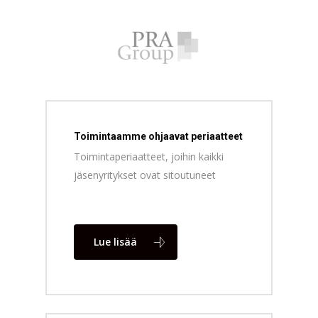
Toimintaamme ohjaavat periaatteet
Toimintaperiaatteet, joihin kaikki
jäsenyritykset ovat sitoutuneet
Lue lisää