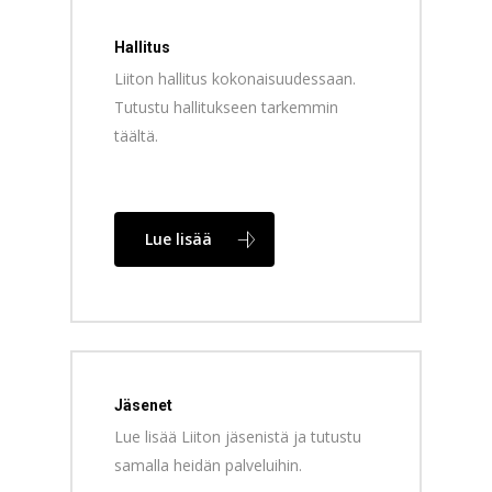
Hallitus
Liiton hallitus kokonaisuudessaan.
Tutustu hallitukseen tarkemmin
täältä.
Lue lisää
Jäsenet
Lue lisää Liiton jäsenistä ja tutustu
samalla heidän palveluihin.