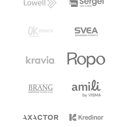
Etusivu
Blogit
Hallitus
Jäsenet