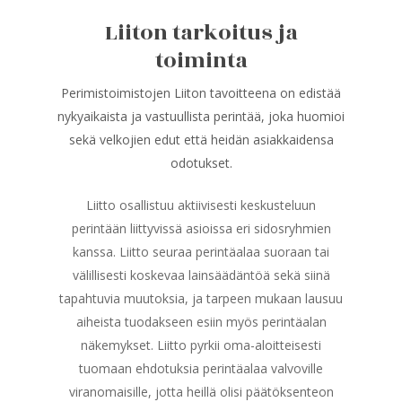
Liiton tarkoitus ja
toiminta
Perimistoimistojen Liiton tavoitteena on edistää
nykyaikaista ja vastuullista perintää, joka huomioi
sekä velkojien edut että heidän asiakkaidensa
odotukset.
Liitto osallistuu aktiivisesti keskusteluun
perintään liittyvissä asioissa eri sidosryhmien
kanssa. Liitto seuraa perintäalaa suoraan tai
välillisesti koskevaa lainsäädäntöä sekä siinä
tapahtuvia muutoksia, ja tarpeen mukaan lausuu
aiheista tuodakseen esiin myös perintäalan
näkemykset. Liitto pyrkii oma-aloitteisesti
tuomaan ehdotuksia perintäalaa valvoville
viranomaisille, jotta heillä olisi päätöksenteon