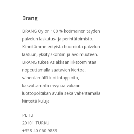
Brang
BRANG Oy on 100 % kotimainen täyden
palvelun laskutus- ja perintätoimisto.
Kiinnitämme erityistä huomiota palvelun
laatuun, yksityiskohtiin ja avoimuuteen.
BRANG tukee Asiakkaan liiketoimintaa
nopeuttamalla saatavien kiertoa,
vähentämällä luottotappioita,
kasvattamalla myyntiä vakaan
luottopolitiikan avulla sekä vähentämällä
kiinteitä kuluja.
PL 13
20101 TURKU
+358 40 060 9883