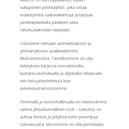
sukupolven perintäyhtiö, joka ostaa
erääntyneitä saatavakantoja ja tarjoaa
perintäpalveluita pankkien sekä
rahoituslaitosten tarpeisiin.
Uskomme vahvaan ammattitaitoon ja
ymmärrykseen asiakkaidemme
liiketoiminnasta. Tavoitteemme on olla
kehityksen kärjessä innovatiivisilla,
kustannustehokkailla ja älykkäillä ratkaisuilla
niin tietojärjestelmissä kuin
palvelutuotannossamme.
Perinnällä ja luotonhallinnalla on mielestämme
tärkeä yhteiskunnallinen rooli – tarkoitus on
auttaa ihmisiä ja yrityksiä kohti parempaa
tulevaisuutta. Missiomme on olla perintäalan