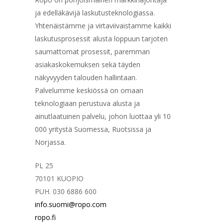
ja edelläkävijä laskutusteknologiassa.
Yhtenäistämme ja virtaviivaistamme kaikki
laskutusprosessit alusta loppuun tarjoten
saumattomat prosessit, paremman
asiakaskokemuksen sekä täyden
näkyvyyden talouden hallintaan.
Palvelumme keskiössä on omaan
teknologiaan perustuva alusta ja
ainutlaatuinen palvelu, johon luottaa yli 10
000 yritystä Suomessa, Ruotsissa ja
Norjassa.
PL 25
70101 KUOPIO
PUH. 030 6886 600
info.suomi@ropo.com
ropo.fi