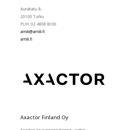
Aurakatu 8,
​20100 Turku
PUH. 02 4808 8030
amili@amili.fi
amili.fi
Axactor Finland Oy
Axactor on eurooppalainen, uuden