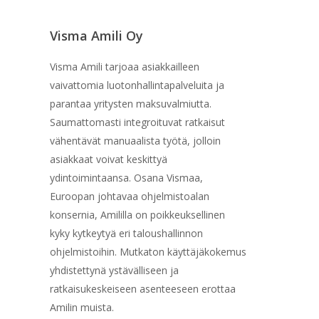
Visma Amili Oy
Visma Amili tarjoaa asiakkailleen
vaivattomia luotonhallintapalveluita ja
parantaa yritysten maksuvalmiutta.
Saumattomasti integroituvat ratkaisut
vähentävät manuaalista työtä, jolloin
asiakkaat voivat keskittyä
ydintoimintaansa. Osana Vismaa,
Euroopan johtavaa ohjelmistoalan
konsernia, Amililla on poikkeuksellinen
kyky kytkeytyä eri taloushallinnon
ohjelmistoihin. Mutkaton käyttäjäkokemus
yhdistettynä ystävälliseen ja
ratkaisukeskeiseen asenteeseen erottaa
Amilin muista.