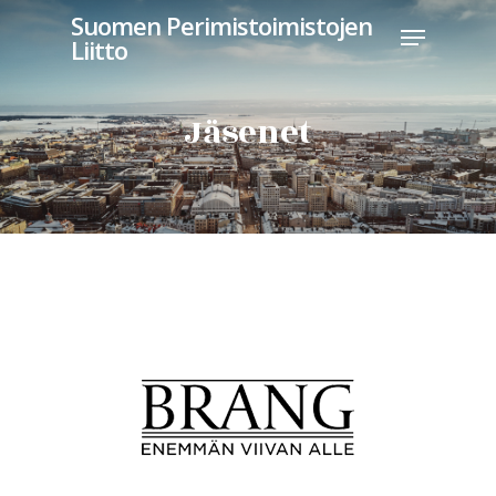
Suomen Perimistoimistojen
Liitto
Jäsenet
Hit enter to search or ESC to close