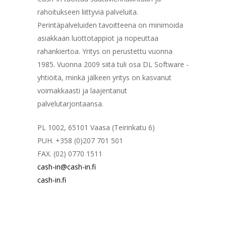
rahoitukseen liittyviä palveluita.
Perintäpalveluiden tavoitteena on minimoida
asiakkaan luottotappiot ja nopeuttaa
rahankiertoa. Yritys on perustettu vuonna
1985. Vuonna 2009 siitä tuli osa DL Software -
yhtiöitä, minkä jälkeen yritys on kasvanut
voimakkaasti ja laajentanut
palvelutarjontaansa.
PL 1002, 65101 Vaasa (Teirinkatu 6)
PUH. +358 (0)207 701 501
FAX. (02) 0770 1511
cash-in@cash-in.fi
cash-in.fi