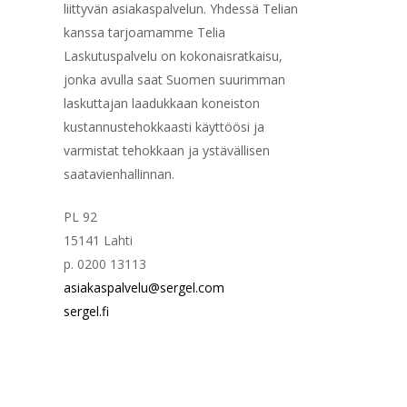
liittyvän asiakaspalvelun. Yhdessä Telian
kanssa tarjoamamme Telia
Laskutuspalvelu on kokonaisratkaisu,
jonka avulla saat Suomen suurimman
laskuttajan laadukkaan koneiston
kustannustehokkaasti käyttöösi ja
varmistat tehokkaan ja ystävällisen
saatavienhallinnan.
PL 92
15141 Lahti
p. 0200 13113
asiakaspalvelu@sergel.com
sergel.fi