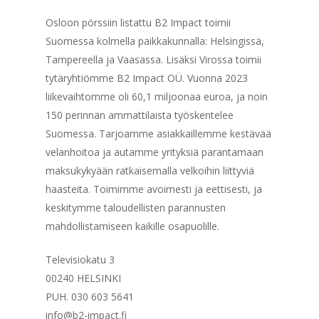
Osloon pörssiin listattu B2 Impact toimii
Suomessa kolmella paikkakunnalla: Helsingissä,
Tampereella ja Vaasassa. Lisäksi Virossa toimii
tytäryhtiömme B2 Impact OÜ. Vuonna 2023
liikevaihtomme oli 60,1 miljoonaa euroa, ja noin
150 perinnän ammattilaista työskentelee
Suomessa. Tarjoamme asiakkaillemme kestävää
velanhoitoa ja autamme yrityksiä parantamaan
maksukykyään ratkaisemalla velkoihin liittyviä
haasteita. Toimimme avoimesti ja eettisesti, ja
keskitymme taloudellisten parannusten
mahdollistamiseen kaikille osapuolille.
Televisiokatu 3
00240 HELSINKI
PUH. 030 603 5641
info@b2-impact.fi