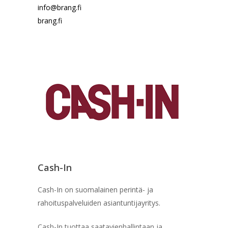
info@brang.fi
brang.fi
Cash-In
Cash-In on suomalainen perintä- ja
rahoituspalveluiden asiantuntijayritys.
Cash-In tuottaa saatavienhallintaan ja