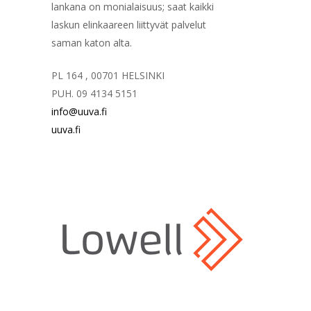
lankana on monialaisuus; saat kaikki
laskun elinkaareen liittyvät palvelut
saman katon alta.
PL 164 , 00701 HELSINKI
PUH. 09 4134 5151
info@uuva.fi
uuva.fi